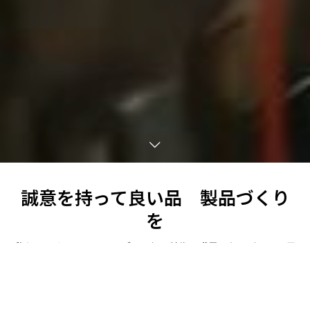
誠意を持って良い品 製品づくり
を
私たちはオンリーワンのブレス加工技術で世界のものづくりに貢
献しています。
076-478-1116